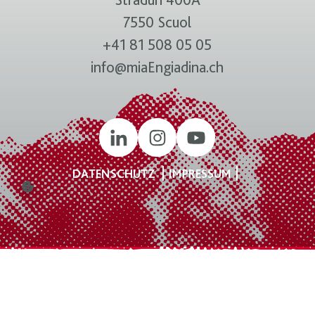
7550 Scuol
+41 81 508 05 05
info@miaEngiadina.ch
DATENSCHUTZ
IMPRESSUM