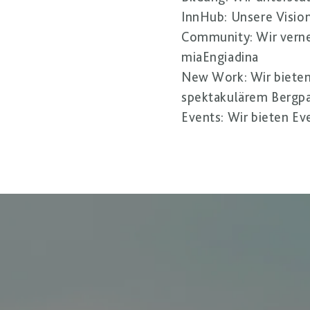
InnHub
: Unsere Visio
Community
: Wir ver
miaEngiadina
New Work
: Wir biet
spektakulärem Bergp
Events
: Wir bieten E