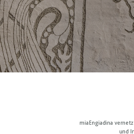
miaEngiadina vernet
und I