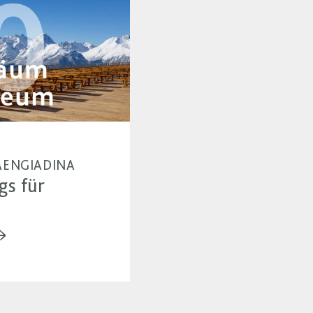
MIAENGIADINA
gs für