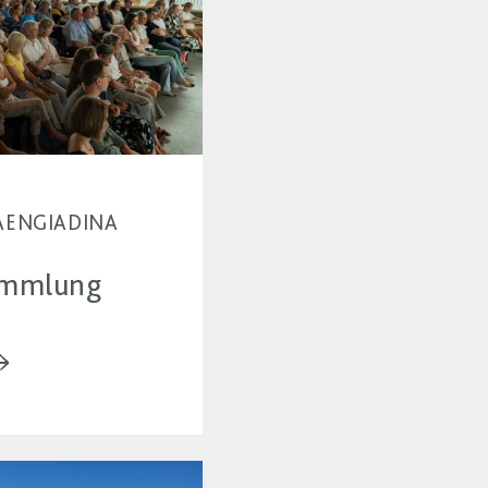
MIAENGIADINA
ammlung