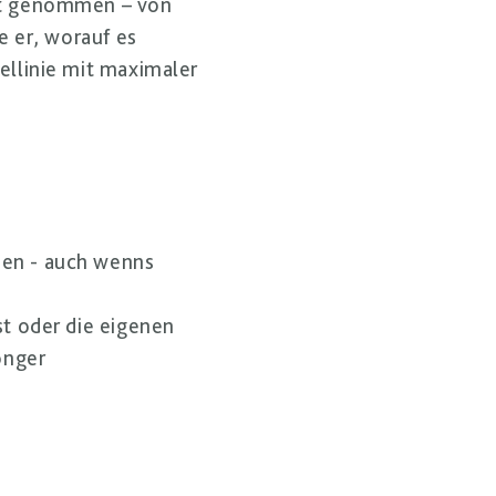
hrt genommen – von
e er, worauf es
ellinie mit maximaler
zen - auch wenns
st oder die eigenen
onger