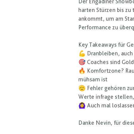
Der Engadiner Snowbo
harten Stürzen bis zu
ankommt, um am Startg
Performance zu überq
Key Takeaways für Ge
💪 Dranbleiben, auch 
🎯 Coaches sind Gold
🔥 Komfortzone? Raus
mühsam ist
🫡 Fehler gehören zum
Werte infrage stellen
🙆‍♀️ Auch mal loslass
Danke Nevin, für dies