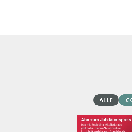
ALLE
C