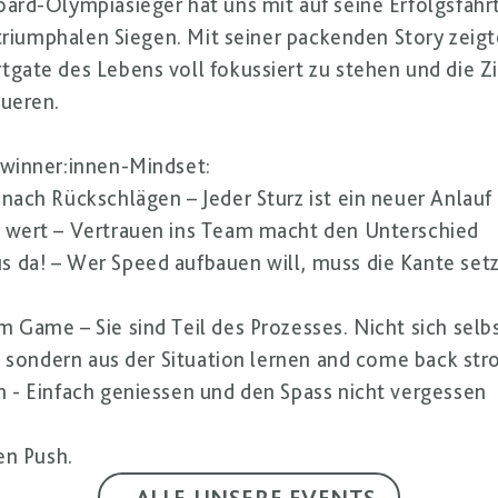
ard-Olympiasieger hat uns mit auf seine Erfolgsfa
 triumphalen Siegen. Mit seiner packenden Story zeigt
ate des Lebens voll fokussiert zu stehen und die Zi
ueren.
winner:innen-Mindset:
nach Rückschlägen – Jeder Sturz ist ein neuer Anlauf
 wert – Vertrauen ins Team macht den Unterschied
 da! – Wer Speed aufbauen will, muss die Kante set
 Game – Sie sind Teil des Prozesses. Nicht sich selb
, sondern aus der Situation lernen and come back str
en - Einfach geniessen und den Spass nicht vergessen
en Push.
ALLE UNSERE EVENTS