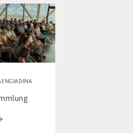
MIAENGIADINA
ammlung