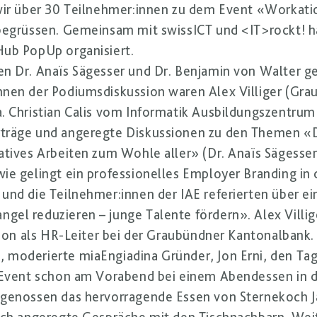
wir über 30 Teilnehmer:innen zu dem Event «Workatio
begrüssen. Gemeinsam mit swissICT und <IT>rockt! h
Hub PopUp organisiert.
en Dr. Anaïs Sägesser und Dr. Benjamin von Walter 
nnen der Podiumsdiskussion waren Alex Villiger (Gr
. Christian Calis vom Informatik Ausbildungszentrum 
träge und angeregte Diskussionen zu den Themen «D
atives Arbeiten zum Wohle aller» (Dr. Anaïs Sägesser
ie gelingt ein professionelles Employer Branding in 
und die Teilnehmer:innen der IAE referierten über ei
el reduzieren – junge Talente fördern». Alex Villig
ktion als HR-Leiter bei der Graubündner Kantonalbank.
 moderierte miaEngiadina Gründer, Jon Erni, den Tag
 Event schon am Vorabend bei einem Abendessen in de
 genossen das hervorragende Essen von Sternekoch 