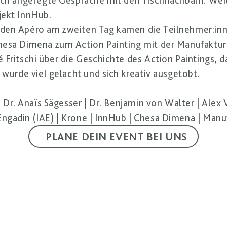
rch angeregte Gespräche mit den Tischnachbarn. Weit
jekt InnHub.
den Apéro am zweiten Tag kamen die Teilnehmer:inn
hesa Dimena zum Action Painting mit der Manufaktur
 Fritschi über die Geschichte des Action Paintings, d
 wurde viel gelacht und sich kreativ ausgetobt.
|
Dr. Anaïs Sägesser
|
Dr. Benjamin von Walter
|
Alex V
ngadin (IAE)
|
Krone
|
InnHub
|
Chesa Dimena
|
Manuf
PLANE DEIN EVENT BEI UNS