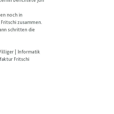
erhin berichtete Jon
en noch in
 Fritschi zusammen.
ann schritten die
illiger
|
Informatik
aktur Fritschi