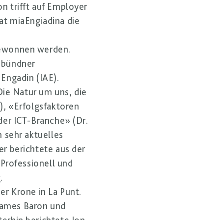
n trifft auf Employer
at miaEngiadina die
gewonnen werden.
aubündner
Engadin (IAE).
ie Natur um uns, die
), «Erfolgsfaktoren
der ICT-Branche» (Dr.
n sehr aktuelles
er berichtete aus der
 Professionell und
.
r Krone in La Punt.
James Baron und