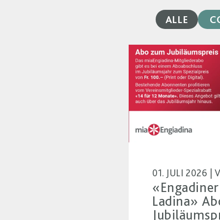
ALLE
C
01. JULI 2026 
«Engadiner
Ladina» Ab
Jubiläumsp