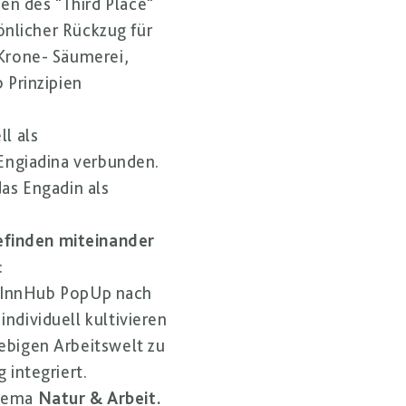
n des "Third Place"
önlicher Rückzug für
 Krone- Säumerei,
 Prinzipien
l als
aEngiadina verbunden.
as Engadin als
efinden miteinander
:
m InnHub PopUp nach
ndividuell kultivieren
ebigen Arbeitswelt zu
 integriert.
Thema
Natur & Arbeit.