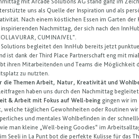
ittag mit Arcade Solutions AG stand ganz im Zeiche
erstützte uns als Quelle der Inspiration und als pers
tivität. Nach einem köstlichen Essen im Garten der
 inspirierenden Nachmittag, der sich nach den InnHub
, COLLAVURAR, CUMINAIVEL".
olutions begleitet den InnHub bereits jetzt punktuel
d ist dank der Third Place Partnerschaft eng mit mi
ibt ihren Mitarbeitenden und Teams die Möglichkeit d
tsplatz zu nutzten.
 die Themen Arbeit, Natur, Kreativität und Wohlb
Leitfragen haben uns durch den Nachmittag begleitet
it & Arbeit mit Fokus auf Well-being
gingen wir i
, welche täglichen Gewohnheiten oder Routinen wir i
perliches und mentales Wohlbefinden in der schnelll
wie man kleine „Well-being Goodies“ im Arbeitsalltag
im Seeli in La Punt bot die perfekte Kulisse für das 